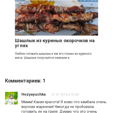
Для пикника
2
Шашлык из куриных окорочков на
углях
Люблю готовить шашлык и ем его только из куриного
мяса. Шашлык получается нежным и
Комментариев: 1
Hozyayuchka
01.07.2015 в 18:44
Мммм! Какая красота! Я знаю что камбала очень
вкусная жаренная! Никогда не пробовала
готовить ее на гриле. Думаю что это очень