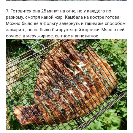
7. Готовится она 25 минут на огне, но у каждого по
разному, смотря какой жар. Камбала на костре готова!
Можно было её в фольгу завернуть и таким же способом
зажарить, но не было бы хрустящей корочки. Мясо в ней
сочное, в меру жирное, сытное и аппетитное.