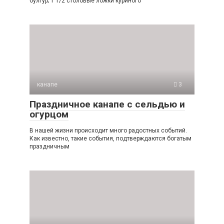
булгур; 1 1/2 столовые ложки куриного
канапе
3
Праздничное канапе с сельдью и
огурцом
В нашей жизни происходит много радостных событий.
Как известно, такие события, подтверждаются богатым
праздничным