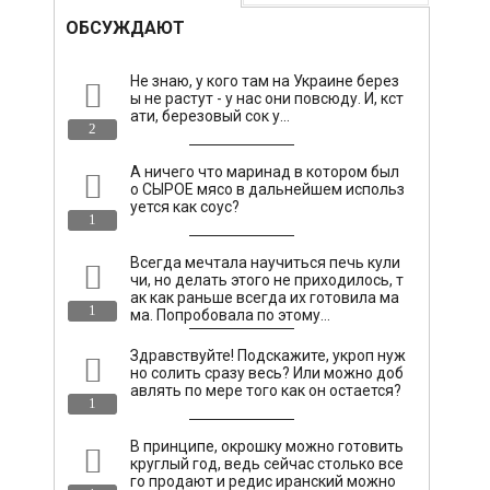
ОБСУЖДАЮТ
Не знаю, у кого там на Украине берез
ы не растут - у нас они повсюду. И, кст
ати, березовый сок у…
2
А ничего что маринад в котором был
о СЫРОЕ мясо в дальнейшем использ
уется как соус?
1
Всегда мечтала научиться печь кули
чи, но делать этого не приходилось, т
ак как раньше всегда их готовила ма
1
ма. Попробовала по этому…
Здравствуйте! Подскажите, укроп нуж
но солить сразу весь? Или можно доб
авлять по мере того как он остается?
1
В принципе, окрошку можно готовить
круглый год, ведь сейчас столько все
го продают и редис иранский можно