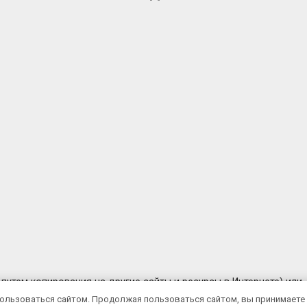
путем копирования на другие сайты и ресурсы в Интернете) или
предварительного согласия правообладателя
.
пользоваться сайтом. Продолжая пользоваться сайтом, вы принимает