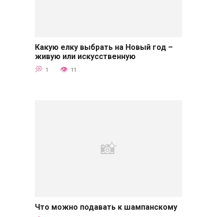
Какую елку выбрать на Новый год –
Советы
живую или искусственную
1
11
Что можно подавать к шампанскому
Советы