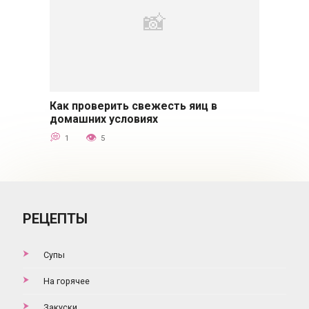
Как проверить свежесть яиц в
Советы
домашних условиях
1
5
РЕЦЕПТЫ
Супы
На горячее
Закуски